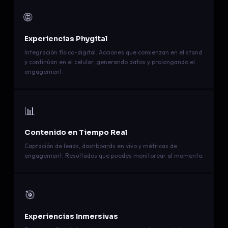
🌐
Experiencias Phygital
Integración físico-digital. Acciones que comienzan en el stand
y continúan en el celular, generando datos y prolongando el
engagement.
📊
Contenido en Tiempo Real
Captación de leads, dashboards en vivo y métricas de
engagement. Resultados que puedes monitorear al momento.
🎯
Experiencias Inmersivas