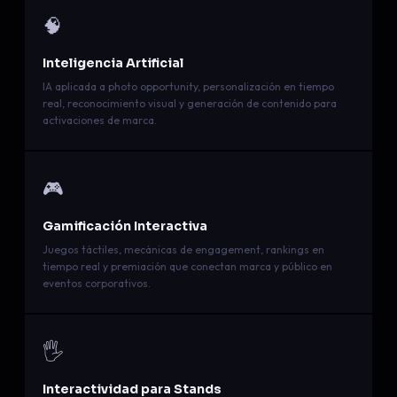
🧠
Inteligencia Artificial
IA aplicada a photo opportunity, personalización en tiempo
real, reconocimiento visual y generación de contenido para
activaciones de marca.
🎮
Gamificación Interactiva
Juegos táctiles, mecánicas de engagement, rankings en
tiempo real y premiación que conectan marca y público en
eventos corporativos.
🖐️
Interactividad para Stands