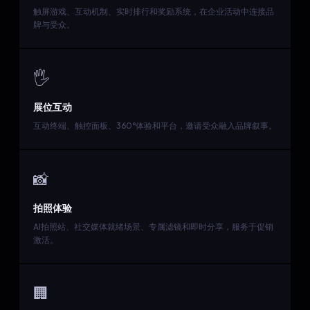
触屏游戏、互动机制、实时排行和奖励系统，在企业活动中连接品
牌与受众。
🖐️
展位互动
互动终端、触控面板、360°体验和平台，邀请受众融入品牌叙事。
📸
拍照体验
AI拍照站、社交媒体就绪场景、专属滤镜和即时分享，服务于促销
激活。
🏢