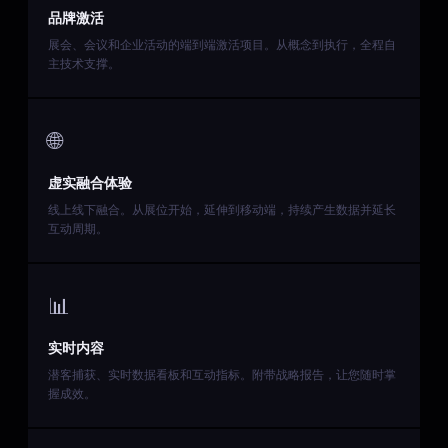
品牌激活
展会、会议和企业活动的端到端激活项目。从概念到执行，全程自
主技术支撑。
🌐
虚实融合体验
线上线下融合。从展位开始，延伸到移动端，持续产生数据并延长
互动周期。
📊
实时内容
潜客捕获、实时数据看板和互动指标。附带战略报告，让您随时掌
握成效。