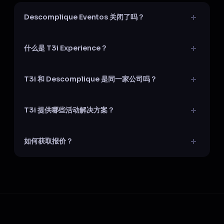
Descomplique Eventos 关闭了吗？
没有。Descomplique Eventos 已升级为 T3i Experience。这
什么是 T3i Experience？
一变更反映了公司的成熟发展及其在科技、互动、创新和人工
智能应用于品牌体验方面的专注方向。
一家专注于科技赋能品牌体验的公司。T 代表科技
T3i 和 Descomplique 是同一家公司吗？
（Technology），三个 i 分别代表互动（Interactivity）、创
新（Innovation）和智能（Intelligence）。我们提供机器
是的。同一支团队、同样的行业经验，以更精准的市场定位全
人、AI、游戏化、拍照体验和互动激活等服务。
T3i 提供哪些活动解决方案？
面专注于品牌体验和促销激活的科技解决方案。
机器人技术、人工智能、游戏化互动、展位互动、拍照体验、
如何获取报价？
品牌激活、展会和会议体验、实时内容以及虚实融合和沉浸式
体验。
通过 WhatsApp 联系：
+55 11 93384-4427
，或访问我们的官
方网站
www.t3i.site
。我们服务巴西全境及海外市场。